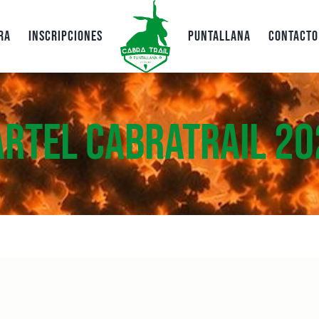
ra
Inscripciones
Puntallana
Contacto
artel CabraTrail 20