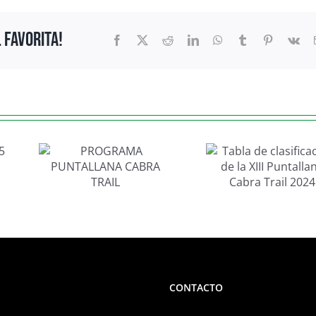
 favorita!
Facebook
X
Reddit
LinkedIn
WhatsApp
Tumblr
Pinterest
Vk
Tabla de
clasificación de
A
la XIII
NA
Puntallana
IL
Cabra Trail
2024
CONTACTO