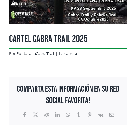
Cartel Cabra Trail 2025
Por
PuntallanaCabraTrail
|
La carrera
Comparta esta información en su red
Social favorita!
Facebook
X
Reddit
LinkedIn
WhatsApp
Tumblr
Pinterest
Vk
Correo
electrónico