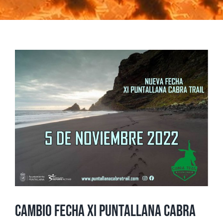
Ver
imagen
más
grande
CAMBIO FECHA XI PUNTALLANA CABRA