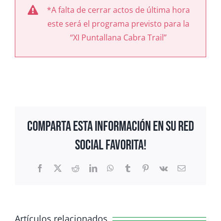
*A falta de cerrar actos de última hora
este será el programa previsto para la
“XI Puntallana Cabra Trail”
Comparta esta información en su red
Social favorita!
Facebook
X
Reddit
LinkedIn
WhatsApp
Tumblr
Pinterest
Vk
Correo
electrónico
Artículos relacionados